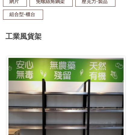
網片
免螺絲角鋼架
壓克力-製品
組合型-櫃台
工業風貨架