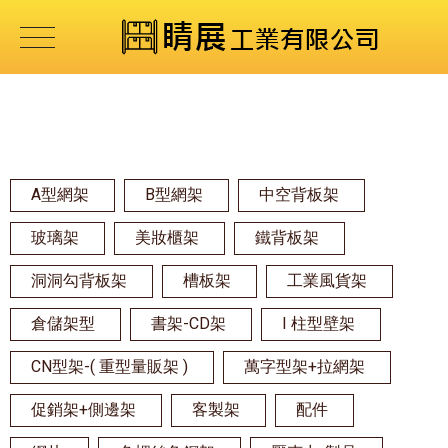
A型網架
B型網架
中空背板架
玻璃架
美妝櫃架
鐵背板架
洞洞勾背板架
槽板架
工業風貨架
倉儲架型
書架-CD架
I 柱型壁架
CN型架-( 重型量販架 )
萬字型架+拉網架
促銷架+側邊架
客製架
配件