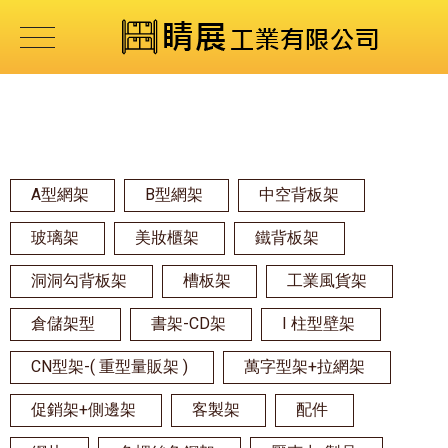
A型網架
B型網架
中空背板架
玻璃架
美妝櫃架
鐵背板架
洞洞勾背板架
槽板架
工業風貨架
倉儲架型
書架-CD架
I 柱型壁架
CN型架-( 重型量販架 )
萬字型架+拉網架
促銷架+側邊架
客製架
配件