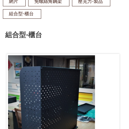
網片
免螺絲角鋼架
壓克力-製品
組合型-櫃台
組合型-櫃台