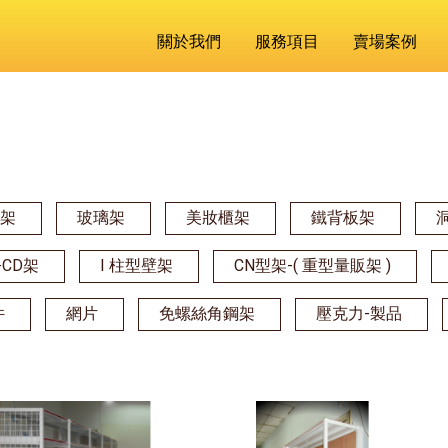
關於我們
服務項目
賣場案例
板架
玻璃架
美妝櫃架
鐵背板架
-CD架
I 柱型壁架
CN型架-( 重型量販架 )
件
網片
免螺絲角鋼架
壓克力-製品