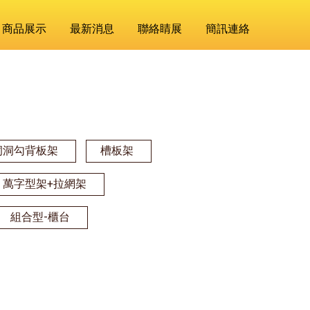
商品展示
最新消息
聯絡睛展
簡訊連絡
洞洞勾背板架
槽板架
萬字型架+拉網架
組合型-櫃台