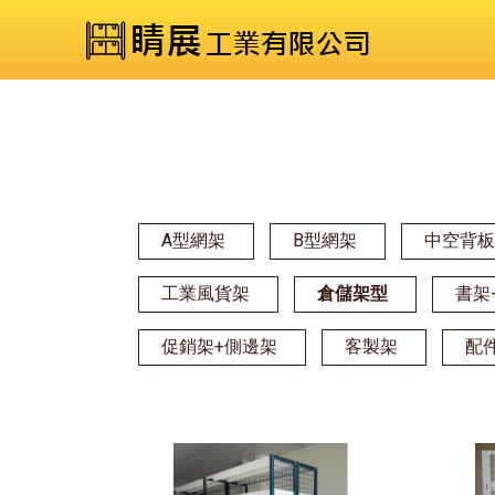
A型網架
B型網架
中空背
工業風貨架
倉儲架型
書架
促銷架+側邊架
客製架
配