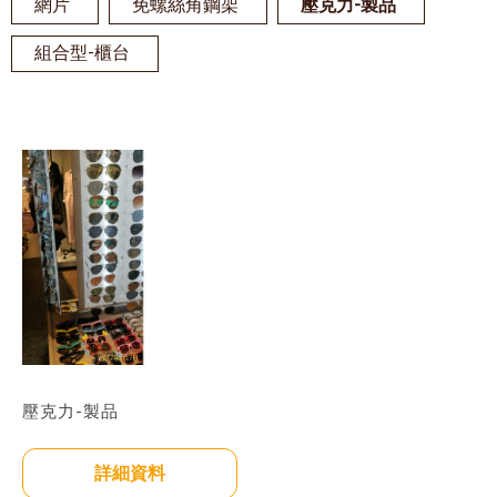
網片
免螺絲角鋼架
壓克力-製品
組合型-櫃台
壓克力-製品
詳細資料