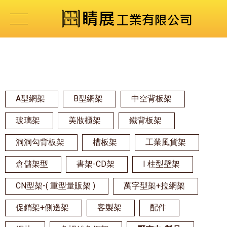
A型網架
B型網架
中空背板架
玻璃架
美妝櫃架
鐵背板架
洞洞勾背板架
槽板架
工業風貨架
倉儲架型
書架-CD架
I 柱型壁架
CN型架-( 重型量販架 )
萬字型架+拉網架
促銷架+側邊架
客製架
配件