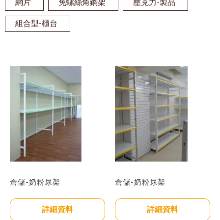
網片
免螺絲角鋼架
壓克力-製品
組合型-櫃台
倉儲-奶粉尿架
倉儲-奶粉尿架
詳細資料
詳細資料