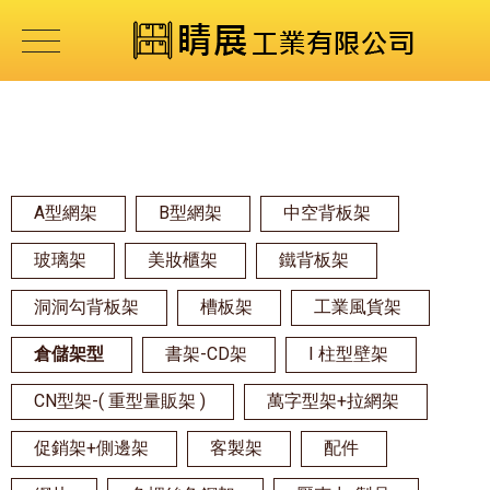
A型網架
B型網架
中空背板架
玻璃架
美妝櫃架
鐵背板架
洞洞勾背板架
槽板架
工業風貨架
倉儲架型
書架-CD架
I 柱型壁架
CN型架-( 重型量販架 )
萬字型架+拉網架
促銷架+側邊架
客製架
配件